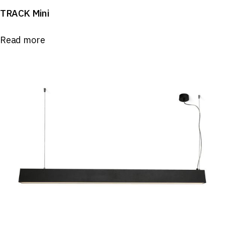
TRACK Mini
Read more