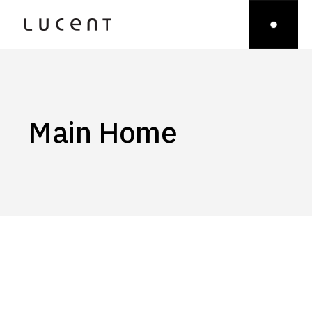
Main Home