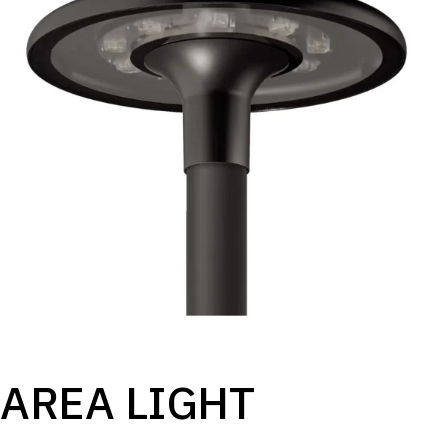
AREA LIGHT