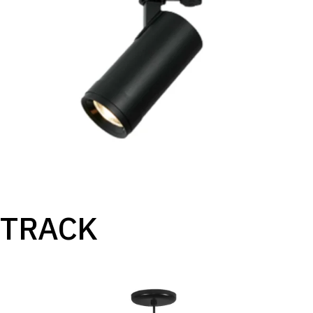
TRACK