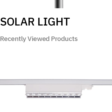
SOLAR LIGHT
Recently Viewed Products